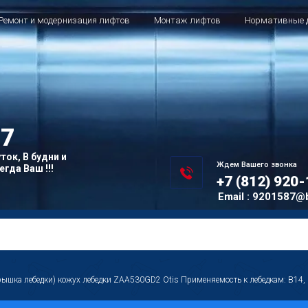
Ремонт и модернизация лифтов
Монтаж лифтов
Нормативные 
7
ток, В будни и
Ждем Вашего звонка
гда Ваш !!!
+7 (812) 920
Email : 9201587@
крышка лебедки) кожух лебедки ZAA530GD2 Otis Применяемость к лебедкам: B14, B