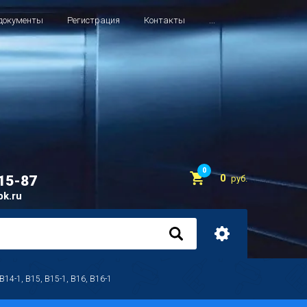
документы
Регистрация
Контакты
...
0
0
-15-87
руб.
bk.ru
14-1, B15, B15-1, B16, B16-1