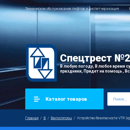
Техническое обслуживание лифтов и диспетчеризация
Спецтрест
№2
В любую погоду, В любое время су
праздники, Придет на помощь , Все
Каталог товаров
Главная
  /  
В
  /  
Вентиляторы
  /  Устройство безопасности VTR (