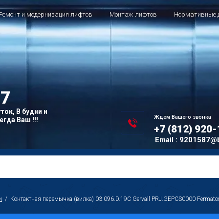
Ремонт и модернизация лифтов
Монтаж лифтов
Нормативные 
7
ток, В будни и
Ждем Вашего звонка
гда Ваш !!!
+7 (812) 920
Email : 9201587@
и
  /  Контактная перемычка (вилка) 03.096.D.19C Gervall PRJ.GEPCS0000 Fermato