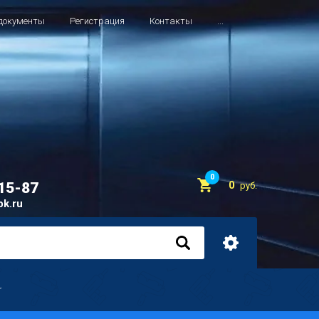
документы
Регистрация
Контакты
...
0
0
-15-87
руб.
bk.ru
r