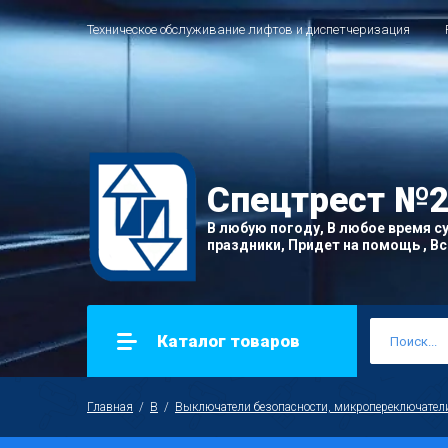
Техническое обслуживание лифтов и диспетчеризация
Спецтрест
№2
В любую погоду, В любое время су
праздники, Придет на помощь , Все
Каталог товаров
Главная
  /  
В
  /  
Выключатели безопасности, микропереключател